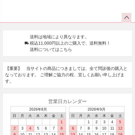
ペー
ジト
送料は地域により異なります。
ップ
税込11,000円以上のご購入で、送料無料！
へ
送料についてはこちら
【重要】 当サイトの商品につきましては、全て問診後の購⼊と
なっております。 ご理解ご協⼒の程、宜しくお願い申し上げま
す。
営業日カレンダー
2026年8月
2026年9月
日
月
火
水
木
金
土
日
月
火
水
木
金
土
1
1
2
3
4
5
2
3
4
5
6
7
8
6
7
8
9
10
11
12
9
10
11
12
13
14
15
13
14
15
16
17
18
19