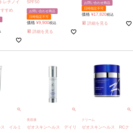
薬トレチノイ
SPF50
お問い合わせ商品
日時指定不可
おすすめ
お問い合わせ商品
価格
¥
17,820
税込
日時指定不可
価格
¥
9,900
税込
詳細を見る
込
詳細を見る
クリーム
美容液
ルス イルミ
ゼオスキンヘルス RCク
ゼオスキンヘルス デイリ