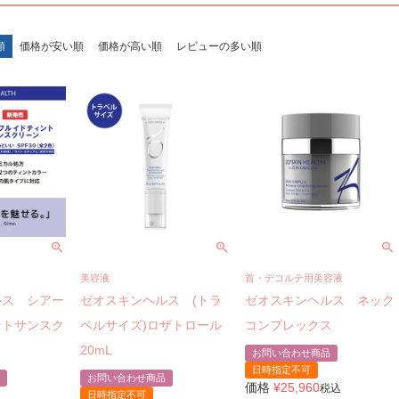
順
価格が安い順
価格が高い順
レビューの多い順
美容液
首・デコルテ用美容液
ルス シアー
ゼオスキンヘルス (トラ
ゼオスキンヘルス ネック
ントサンスク
ベルサイズ)ロザトロール
コンプレックス
20mL
お問い合わせ商品
日時指定不可
お問い合わせ商品
価格
¥
25,960
税込
日時指定不可