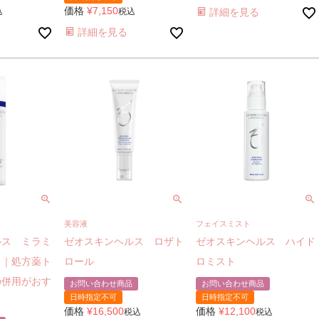
価格
¥
7,150
込
税込
詳細を見る
詳細を見る
美容液
フェイスミスト
ルス ミラミ
ゼオスキンヘルス ロザト
ゼオスキンヘルス ハイド
）｜処方薬ト
ロール
ロミスト
の併用がおす
お問い合わせ商品
お問い合わせ商品
日時指定不可
日時指定不可
価格
¥
16,500
価格
¥
12,100
税込
税込