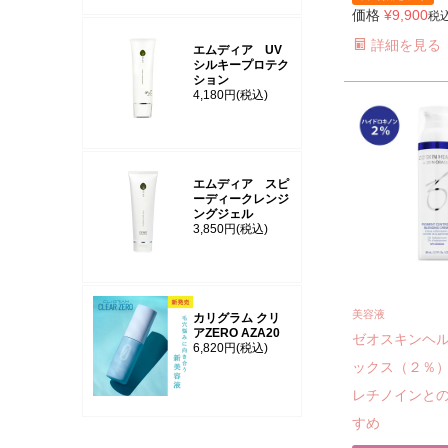
価格
¥
9,900
税
詳細を見る
エムディア UV
シルキープロテク
ション
4,180円
(税込)
エムディア スピ
ーディークレンジ
ングジェル
3,850円
(税込)
美容液
カリグラム クリ
アZERO AZA20
ゼオスキンヘ
6,820円
(税込)
ックス（２％
レチノインと
すめ