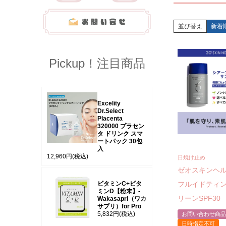
並び替え
新着
Pickup！注目商品
Excelity
Dr.Select
Placenta
320000 プラセン
タ ドリンク スマ
ートパック 30包
入
12,960円
(税込)
日焼け止め
ゼオスキンヘ
ビタミンC+ビタ
フルイドティ
ミンD【粉末】-
リーンSPF30
Wakasapri（ワカ
サプリ）for Pro
5,832円
(税込)
お問い合わせ商品
日時指定不可