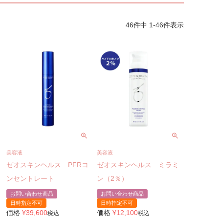
46
件中
1
-
46
件表示
美容液
美容液
ゼオスキンヘルス PFRコ
ゼオスキンヘルス ミラミ
ンセントレート
ン（2％）
お問い合わせ商品
お問い合わせ商品
日時指定不可
日時指定不可
価格
¥
39,600
価格
¥
12,100
税込
税込