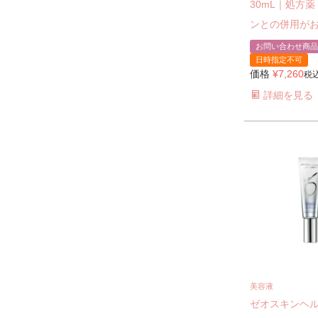
30mL｜処方
ンとの併用が
お問い合わせ商品
日時指定不可
価格
¥
7,260
税
詳細を見る
美容液
ゼオスキンヘ