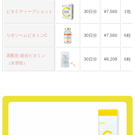
ビタＣディープショット
30日分
¥7,560
1包（
リポソームビタミンC
30日分
¥7,560
6粒（
高配合 総合ビタミン
30日分
¥8,208
6粒（
（水溶性）