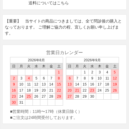
送料についてはこちら
【重要】 当サイトの商品につきましては、全て問診後の購⼊と
なっております。 ご理解ご協⼒の程、宜しくお願い申し上げま
す。
営業日カレンダー
2026年8月
2026年9月
日
月
火
水
木
金
土
日
月
火
水
木
金
土
1
1
2
3
4
5
2
3
4
5
6
7
8
6
7
8
9
10
11
12
9
10
11
12
13
14
15
13
14
15
16
17
18
19
16
17
18
19
20
21
22
20
21
22
23
24
25
26
23
24
25
26
27
28
29
27
28
29
30
30
31
■営業時間：
11時〜17時（休業日除く）
■ご注文は24時間受付しております。