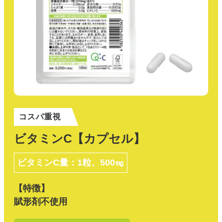
コスパ重視
ビタミンC【カプセル】
ビタミンC量：1粒、500㎎
【特徴】
賦形剤不使用