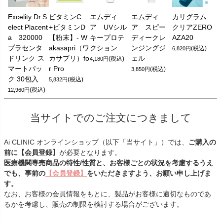
Excelity Dr.S
ビタミンC
エムディ
エムディ
カリグラム
elect Placent
+ビタミンD
ア UVシル
ア スピー
クリアZERO
a 320000
【粉末】- W
キープロテ
ディークレ
AZA20
プラセンタ
akasapri（ワ
クション
ンジングジ
(税込)
6,820円
ドリンク ス
カサプリ）fo
ェル
(税込)
4,180円
マートパッ
r Pro
(税込)
3,850円
ク 30包入
(税込)
5,832円
(税込)
12,960円
当サイトでのご注文につきまして
Ai CLINIC オンラインショップ（以下「当サイト」）では、
ご購入の
前に【会員登録】
が必要となります。
医療機関専売商品の特性/性質と、お客様ごとの状況を考慮するうえ
でも、事前の
【会員登録】
をいただきますよう、お願い申し上げま
す。
なお、お客様の会員情報をもとに、製品がお客様に適切なものであ
るかを考慮し、販売の制限を検討する場合がございます。