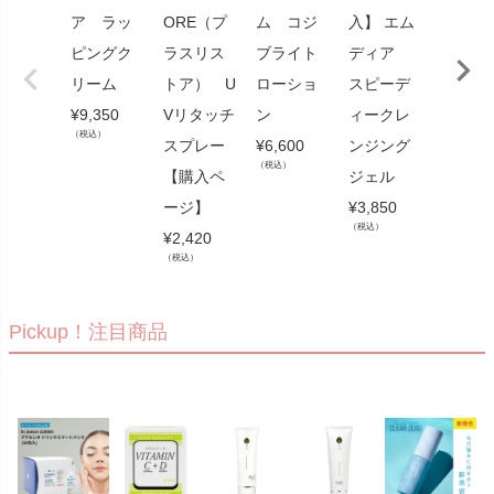
ア ラッ
ORE（プ
ム コジ
入】 エム
ア（セ
ピングク
ラスリス
ブライト
ディア
ージュ
リーム
トア） U
ローショ
スピーデ
セラ
¥
9,350
Vリタッチ
ン
ィークレ
ジュ3D
（税込）
スプレー
¥
6,600
ンジング
スク
（税込）
【購入ペ
ジェル
¥
9,900
（税込）
ージ】
¥
3,850
（税込）
¥
2,420
（税込）
Pickup！注目商品