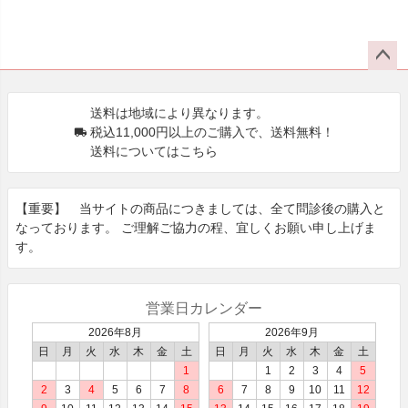
ペー
ジト
送料は地域により異なります。
ップ
税込11,000円以上のご購入で、送料無料！
へ
送料についてはこちら
【重要】 当サイトの商品につきましては、全て問診後の購⼊と
なっております。 ご理解ご協⼒の程、宜しくお願い申し上げま
す。
営業日カレンダー
2026年8月
2026年9月
日
月
火
水
木
金
土
日
月
火
水
木
金
土
1
1
2
3
4
5
2
3
4
5
6
7
8
6
7
8
9
10
11
12