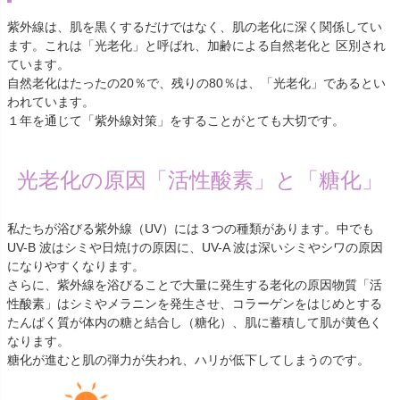
紫外線は、肌を黒くするだけではなく、肌の老化に深く関係してい
ます。これは「光老化」と呼ばれ、加齢による自然老化と 区別され
ています。
自然老化はたったの20％で、残りの80％は、「光老化」であるとい
われています。
１年を通じて「紫外線対策」をすることがとても大切です。
光老化の原因「活性酸素」と「糖化」
私たちが浴びる紫外線（UV）には３つの種類があります。中でも
UV-B 波はシミや日焼けの原因に、UV-A 波は深いシミやシワの原因
になりやすくなります。
さらに、紫外線を浴びることで大量に発生する老化の原因物質「活
性酸素」はシミやメラニンを発生させ、コラーゲンをはじめとする
たんぱく質が体内の糖と結合し（糖化）、肌に蓄積して肌が黄色く
なります。
糖化が進むと肌の弾力が失われ、ハリが低下してしまうのです。