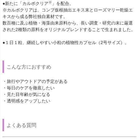
※
●新たに「カルボクリア
」を配合。
※カルボクリアは、コンブ仮根抽出エキス末とローズマリー乾燥エ
キスから成る弊社独自素材です。
数百種に及ぶ植物・海藻由来原料から、長い調査・研究の末に厳選
された2種類の原料をオリジナルブレンドすることで生まれました。
●１日１粒、継続しやすい小粒の植物性カプセル（2号サイズ）。
こんな方におすすめ
・旅行やアウトドアの予定がある
・毎日のケアを徹底したい
・見た目年齢が気になる
・透明感をアップしたい
よくある質問