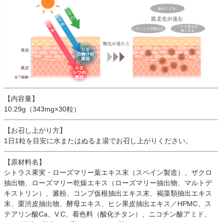
【内容量】
10.29g（343mg×30粒）
【お召し上がり方】
1日1粒を目安に水またはぬるま湯でお召し上がりください。
【原材料名】
シトラス果実・ローズマリー葉エキス末（スペイン製造）、ザクロ
抽出物、ローズマリー乾燥エキス（ローズマリー抽出物、マルトデ
キストリン）、澱粉、コンブ仮根抽出エキス末、褐藻類抽出エキス
末、栗渋皮抽出物、酵母エキス、ヒシ果皮抽出エキス／HPMC、ス
テアリン酸Ca、V.C、着色料（酸化チタン）、ニコチン酸アミド、