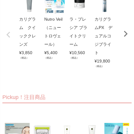
カリグラ
Nutro Veil
ラ・プレ
カリグラ
【定期
ム クイ
（ニュー
シア ブラ
ムPX デ
入】 エ
ッククレ
トロヴェ
イトクリ
ュアルコ
ディア
ンズ
ール）
ーム
ジブライ
Vシル
¥
3,850
¥
5,400
¥
10,560
ト
プロテ
（税込）
（税込）
（税込）
¥
19,800
ション
（税込）
¥
4,180
（税込）
Pickup！注目商品