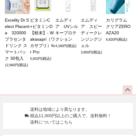
Excelity Dr.S
ビタミンC
エムディ
エムディ
カリグラム
elect Placent
+ビタミンD
ア UVシル
ア スピー
クリアZERO
a 320000
【粉末】- W
キープロテ
ディークレ
AZA20
プラセンタ
akasapri（ワ
クション
ンジングジ
(税込)
6,820円
ドリンク ス
カサプリ）fo
ェル
(税込)
4,180円
マートパッ
r Pro
(税込)
3,850円
ク 30包入
(税込)
5,832円
(税込)
12,960円
ペー
ジト
送料は地域により異なります。
ップ
税込11,000円以上のご購入で、送料無料！
へ
送料についてはこちら