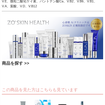
V.E、微粒二酸化ケイ素、パントテン酸Ca、V.B2、V.B6、V.B1、
V.A、葉酸、V.D、V.B12
商品を探す >>
この商品を見た方はこちらも見ています