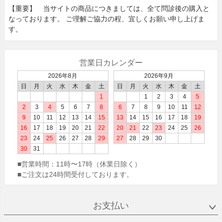
【重要】 当サイトの商品につきましては、全て問診後の購⼊と
なっております。 ご理解ご協⼒の程、宜しくお願い申し上げま
す。
営業日カレンダー
2026年8月
2026年9月
日
月
火
水
木
金
土
日
月
火
水
木
金
土
1
1
2
3
4
5
2
3
4
5
6
7
8
6
7
8
9
10
11
12
9
10
11
12
13
14
15
13
14
15
16
17
18
19
16
17
18
19
20
21
22
20
21
22
23
24
25
26
23
24
25
26
27
28
29
27
28
29
30
30
31
■営業時間：
11時〜17時（休業日除く）
■ご注文は24時間受付しております。
お支払い