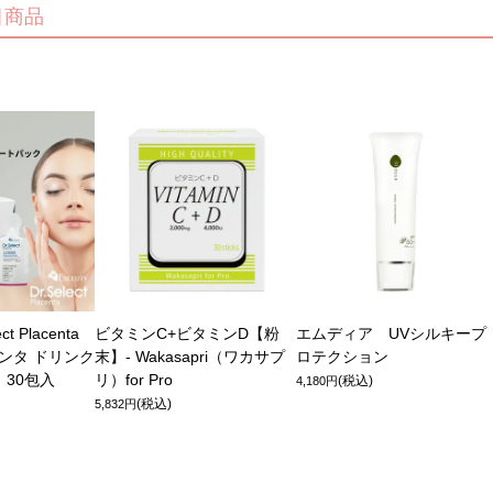
注目商品
lect Placenta
ビタミンC+ビタミンD【粉
エムディア UVシルキープ
ラセンタ ドリンク
末】- Wakasapri（ワカサプ
ロテクション
 30包入
リ）for Pro
(税込)
4,180円
(税込)
5,832円