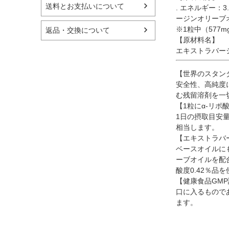
送料とお支払いについて
. エネルギー：3.
ージンオリーブオ
※1粒中（577
返品・交換について
【原材料名】
エキストラバージ
【世界のスタンダー
安全性、高純度に
む残留溶剤を一切
【1粒にα-リポ
1日の摂取目安量
相当します。
【エキストラバ
ベースオイルに
ーブオイルを配
酸度0.42％
【健康食品GM
口に入るもので
ます。