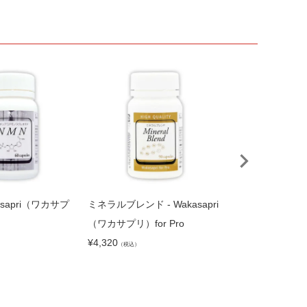
kasapri（ワカサプ
ミネラルブレンド - Wakasapri
プレミアムダイエ
（ワカサプリ）for Pro
ト - Wakasap
¥
4,320
for Pro
）
（税込）
¥
19,440
（税込）