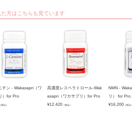
見た方はこちらも見ています
チン - Wakasapri（ワ
高濃度レスベラトロール-Wak
NMN - Wa
for Pro
asapri（ワカサプリ）for Pro
リ） for Pro.
¥
12,420
¥
16,200
（税込）
（税込）
（税込