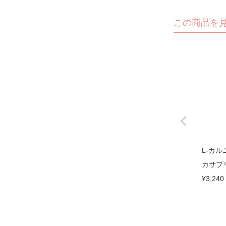
この商品を
L-カルニ
カサプリ）
¥
3,240