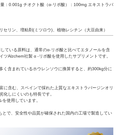
 食塩相当量：0.001g チオクト酸（α-リポ酸）：100mg エキストラバ
グリセリン、増粘剤(ミツロウ)、植物レシチン（大豆由来）
ポ酸に使用している原料は、通常のα-リポ酸と比べてエタノールを含
Alzchem社製 α -リポ酸を使用したサプリメントです。
も多く含まれているホウレンソウに換算すると、約300kg分に
豊富に含む、スペインで採れた上質なエキストラバージンオリ
化劣化しにくいのも特長です。
ルを使用しています。
もとで、安全性や品質が確保された国内の工場で製造してい