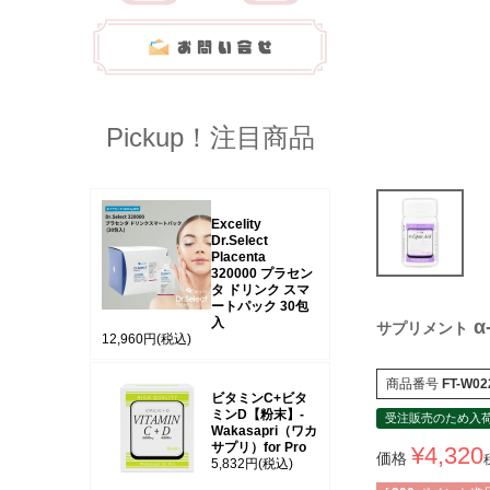
Pickup！注目商品
Excelity
Dr.Select
Placenta
320000 プラセン
タ ドリンク スマ
ートパック 30包
入
α
サプリメント
12,960円
(税込)
商品番号
FT-W02
ビタミンC+ビタ
ミンD【粉末】-
受注販売のため入
Wakasapri（ワカ
サプリ）for Pro
¥
4,320
価格
5,832円
(税込)