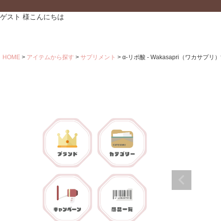
ゲスト 様こんにちは
HOME
アイテムから探す
サプリメント
α-リポ酸 - Wakasapri（ワカサプリ）fo