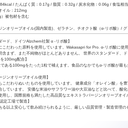
84kcal / たんぱく質：0.17g / 脂質：0.32g / 炭水化物：0.06g /
イル：212mg
mg）被包材を含む
ンオリーブオイル(国内製造)、ゼラチン、チオクト酸（α-リポ酸）/ 
ド、ドイツAlzchem社製 α -リポ酸】
こだわった原料を使用しています。Wakasapri for Pro. α-リ
含まず、また不純物がほとんどありません。 世界のスタンダード、ドイツ
酸を100mg配合】
である100mgをたった1粒で補えます。食品のなかでもα-リポ酸が最
ージンオリーブオイル使用】
もこだわりぬいたものを使用しています。 健康成分「オレイン酸」を
合しています。 安価な米油やサフラワー油や大豆油などと比べて、酸
品を使用し、国際規格も満たした高品質なエキストラバージンオリーブオイ
P認定工場で製造】
ある以上安心して飲み続けられるように、厳しい品質管理・製造管理の