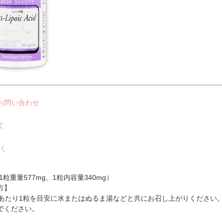
お問い合わせ
て
く
：1粒重量577mg、1粒内容量340mg）
方】
1日あたり1粒を目安に水またはぬるま湯などと共にお召し上がりください
でください。