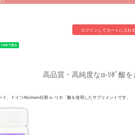
 ]
ログインしてカートに入れ
高品質・高純度なα-ﾘﾎﾟ酸
ド、ドイツAlzchem社製 α -リホ゜酸を使用したサプリメントです。