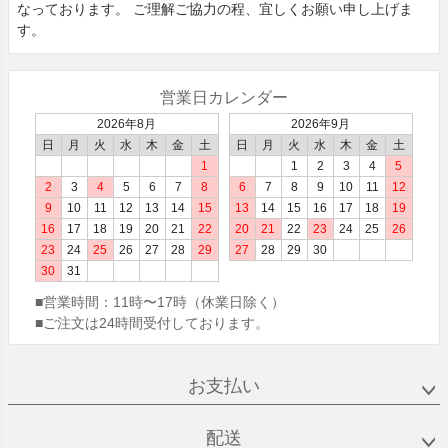
なっております。 ご理解ご協⼒の程、宜しくお願い申し上げま
す。
営業日カレンダー
2026年8月
2026年9月
日
月
火
水
木
金
土
日
月
火
水
木
金
土
1
1
2
3
4
5
2
3
4
5
6
7
8
6
7
8
9
10
11
12
9
10
11
12
13
14
15
13
14
15
16
17
18
19
16
17
18
19
20
21
22
20
21
22
23
24
25
26
23
24
25
26
27
28
29
27
28
29
30
30
31
■営業時間：
11時〜17時（休業日除く）
■ご注文は24時間受付しております。
お支払い
配送