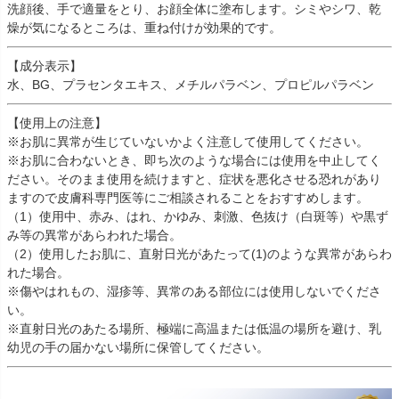
洗顔後、手で適量をとり、お顔全体に塗布します。シミやシワ、乾
燥が気になるところは、重ね付けが効果的です。
【成分表示】
水、BG、プラセンタエキス、メチルパラベン、プロピルパラベン
【使用上の注意】
※お肌に異常が生じていないかよく注意して使用してください。
※お肌に合わないとき、即ち次のような場合には使用を中止してく
ださい。そのまま使用を続けますと、症状を悪化させる恐れがあり
ますので皮膚科専門医等にご相談されることをおすすめします。
（1）使用中、赤み、はれ、かゆみ、刺激、色抜け（白斑等）や黒ず
み等の異常があらわれた場合。
（2）使用したお肌に、直射日光があたって(1)のような異常があらわ
れた場合。
※傷やはれもの、湿疹等、異常のある部位には使用しないでくださ
い。
※直射日光のあたる場所、極端に高温または低温の場所を避け、乳
幼児の手の届かない場所に保管してください。