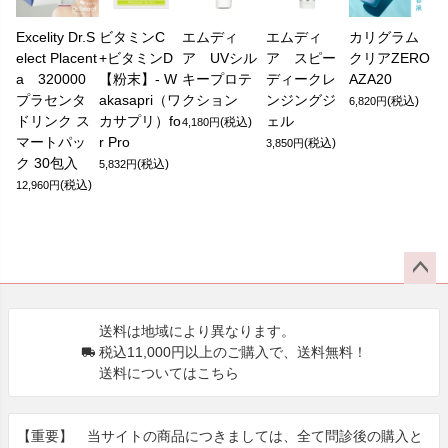
Excelity Dr.S
ビタミンC
エムディ
エムディ
カリグラム
elect Placent
+ビタミンD
ア UVシル
ア スピー
クリアZERO
a 320000
【粉末】- W
キープロテ
ディークレ
AZA20
プラセンタ
akasapri（ワ
クション
ンジングジ
(税込)
6,820円
ドリンク ス
カサプリ）fo
ェル
(税込)
4,180円
マートパッ
r Pro
(税込)
3,850円
ク 30包入
(税込)
5,832円
(税込)
12,960円
ペー
ジト
送料は地域により異なります。
ップ
税込11,000円以上のご購入で、送料無料！
へ
送料についてはこちら
【重要】 当サイトの商品につきましては、全て問診後の購⼊と