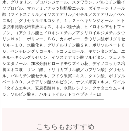
水、グリセリン、プロパンジオール、スクワラン、パルミチン酸イ
ソプロピル、マカデミアナッツ脂肪酸エチル、ダイマージリノール
酸（フィトステリル／イソステアリル／セチル／ステアリル／ベヘ
ニル）、グリセリルグルコシド、１，２－ヘキサンジオール、ヒト
脂肪細胞順化培養液エキス、ホホバ種子油、ヒドロキシアセトフェ
ノン、（アクリル酸ヒドロキシエチル／アクリロイルジメチルタウ
リンＮａ）コポリマー、ＢＧ、カルボマー、ラウリン酸ポリグリセ
リル－１０、水酸化Ｋ、グリチルリチン酸２Ｋ、ポリソルベート６
０、ペンチレングリコール、トコフェロール、キサンタンガム、エ
チルヘキシルグリセリン、イソステアリン酸ソルビタン、フェノキ
シエタノール、加水分解ビロードモウズイカ花、デイノコッカス培
養エキス液、リンゴ酸、トリ（カプリル酸／カプリン酸）グリセリ
ル、パルミチン酸セチル、ブドウ果実エキス、クエン酸、ポリソル
ベート８０、ステアリン酸ソルビタン、ナツメ果実エキス、ワイル
ドタイムエキス、安息香酸Ｎａ、水添レシチン、クオタニウム－４
５、ソルビン酸Ｋ、パルミトイルテトラペプチド－10
こちらもおすすめ