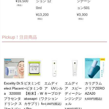
¥
16,500
ション 12
ンデーシ
（税込）
0ml
ョンS01
¥
13,200
¥
3,300
（税込）
（税込）
Pickup！注目商品
Excelity Dr.S
ビタミンC
エムディ
エムディ
カリグラム
elect Placent
+ビタミンD
ア UVシル
ア スピー
クリアZERO
a 320000
【粉末】- W
キープロテ
ディークレ
AZA20
プラセンタ
akasapri（ワ
クション
ンジングジ
(税込)
6,820円
ドリンク ス
カサプリ）fo
ェル
(税込)
4,180円
マートパッ
r Pro
(税込)
3,850円