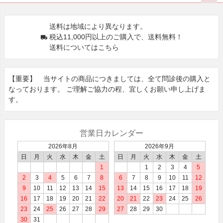
ペー
ジト
送料は地域により異なります。
ップ
税込11,000円以上のご購入で、送料無料！
へ
送料についてはこちら
【重要】 当サイトの商品につきましては、全て問診後の購⼊と
なっております。 ご理解ご協⼒の程、宜しくお願い申し上げま
す。
営業日カレンダー
2026年8月
2026年9月
日
月
火
水
木
金
土
日
月
火
水
木
金
土
1
1
2
3
4
5
2
3
4
5
6
7
8
6
7
8
9
10
11
12
9
10
11
12
13
14
15
13
14
15
16
17
18
19
16
17
18
19
20
21
22
20
21
22
23
24
25
26
23
24
25
26
27
28
29
27
28
29
30
30
31