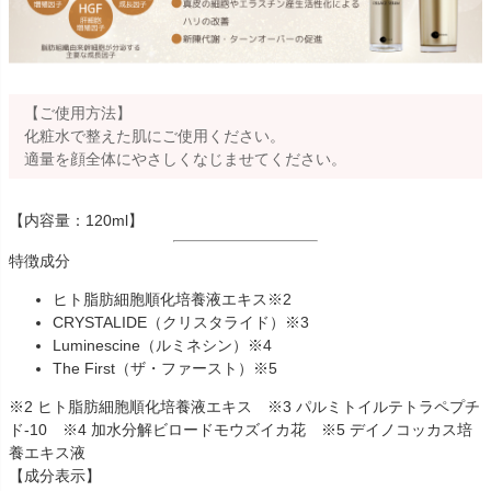
【ご使用方法】
化粧水で整えた肌にご使用ください。
適量を顔全体にやさしくなじませてください。
【内容量：120ml】
特徴成分
ヒト脂肪細胞順化培養液エキス※2
CRYSTALIDE（クリスタライド）※3
Luminescine（ルミネシン）※4
The First（ザ・ファースト）※5
※2 ヒト脂肪細胞順化培養液エキス ※3 パルミトイルテトラペプチ
ド-10 ※4 加水分解ビロードモウズイカ花 ※5 デイノコッカス培
養エキス液
【成分表示】