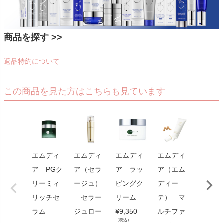
商品を探す >>
返品特約について
この商品を見た方はこちらも見ています
エムディ
エムディ
エムディ
エムディ
エムデ
ア PGク
ア（セラ
ア ラッ
ア（エム
ア EG
リーミィ
ージュ）
ピングク
ディー
リニュ
リッチセ
セラー
リーム
テ） マ
セラム
ラム
ジュロー
¥
9,350
ルチファ
¥
13,75
（税込）
（税込）