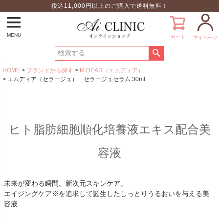
税込11,000円以上のご購入で送料無料！
MENU
カート
マイページ
HOME
ブランドから探す
M DEAR（エムディア）
エムディア（セラージュ） セラージュセラム 30ml
ヒト脂肪細胞順化培養液エキス配合美
容液
未来が変わる瞬間。新次元スキンケア。
エイジングケア※を追求して誕生したしっとりうるおいを与える美
容液