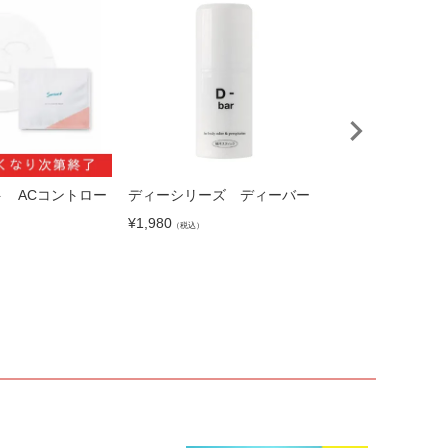
ト ACコントロー
ディーシリーズ ディーバー
エムディア（エム
¥
1,980
マルチファンデ
（税込）
1
¥
3,300
（税込）