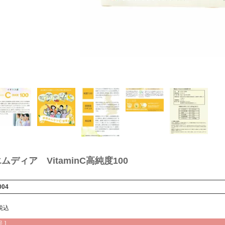
ムディア VitaminC高純度100
004
税込
 ]