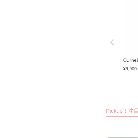
CL li
¥
9,900
Pickup！