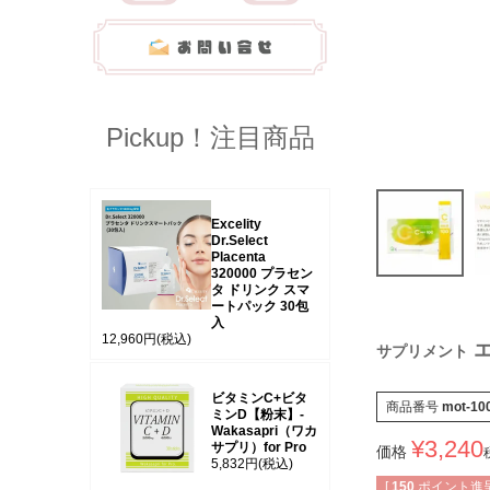
Pickup！注目商品
Excelity
Dr.Select
Placenta
320000 プラセン
タ ドリンク スマ
ートパック 30包
入
12,960円
(税込)
エ
サプリメント
ビタミンC+ビタ
商品番号
mot-10
ミンD【粉末】-
Wakasapri（ワカ
¥
3,240
サプリ）for Pro
価格
5,832円
(税込)
[
150
ポイント進呈