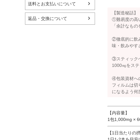
送料とお支払いについて
【製造秘話】
返品・交換について
①難易度の高
「余計なもの
②徹底的に飲
味・飲みやす
③スティック
1000㎎を
④包装資材へ
フィルムは切
になるよう何
【内容量】
1包1,000mg × 
【1日当たりの
1日1-2本を