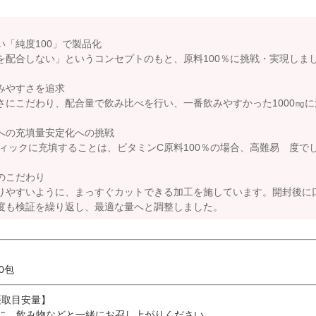
い「純度100」で製品化
を配合しない」というコンセプトのもと、原料100％に挑戦・実現しま
みやすさを追求
さにこだわり、配合量で飲み比べを行い、一番飲みやすかった1000㎎
への充填量安定化への挑戦
スティックに充填することは、ビタミンC原料100％の場合、高難易 度
のこだわり
りやすいように、まっすぐカットできる加工を施しています。開封後に
度も検証を繰り返し、最適な量へと調整しました。
60包
摂取目安量】
目安に、飲み物などと一緒にお召し上がりください。